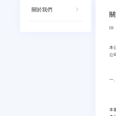
關於我們
關
本
公
一
本