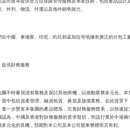
品並向彼等提供全方位採購管理服務及專業技術，包括產品設計
產、外判、物流、付運以及海外銷售能力。
們在中國、柬埔寨、印尼、約旦和孟加拉等地擁有廣泛的分包工
、提供財務服務
集團不時審視現有業務及探討其他商機，以推動業務多元化。本
，當中包括資產管理、融資租賃、典當及放債業務。在此背景下
，進一步豐富本集團的產品體系，完善財務服務體系，以快速提
團認為，中國及香港對財務服務的需求殷切，而該行業於中港兩
源多元化的良機，預期對本公司及本公司股東整體而言有利
。