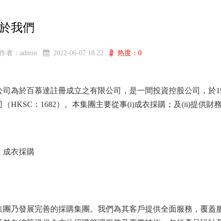
於我們
作者：admin
2022-06-07 18:22
热度：0
公司為於百慕達註冊成立之有限公司，是一間投資控股公司，於
1
司（
HKSC
：
1682
）。本集團主要從事
(i)
成衣採購；及
(ii)
提供財
、
成衣採購
集團乃發展完善的採購集團。我們為其客戶提供全面服務，覆蓋