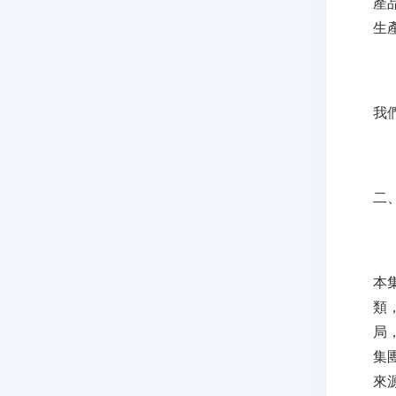
產
生
我
二
本
類
局
集
來