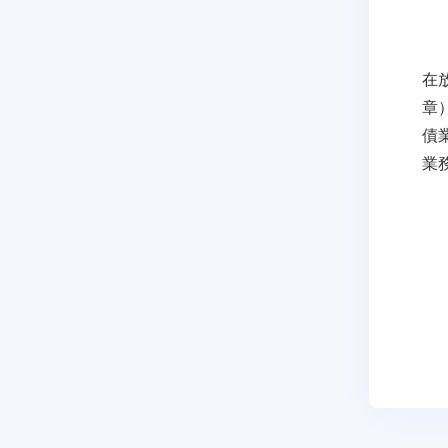
在
章
債
業