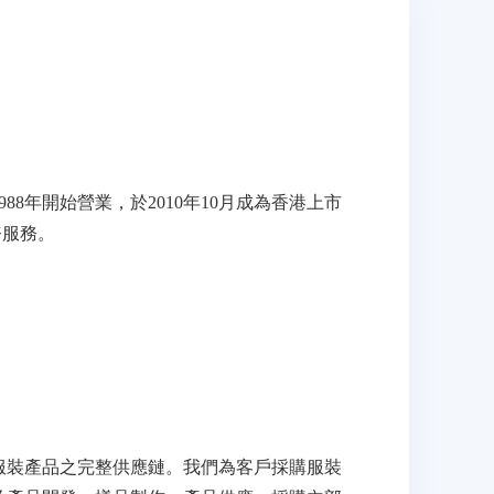
988
年開始營業，於
2010
年
10
月成為香港上市
務服務
。
服裝產品之完整供應鏈。我們為客戶採購服裝